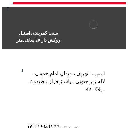
بست کمربندی استیل
روکش دار 20 سانتی‌متر
تهران ، میدان امام خمینی ،
آدرس ما :
لاله زار جنوبی ، پاساژ فراز ، طبقه 2
، پلاک 42
09122941937
محسن کلاته