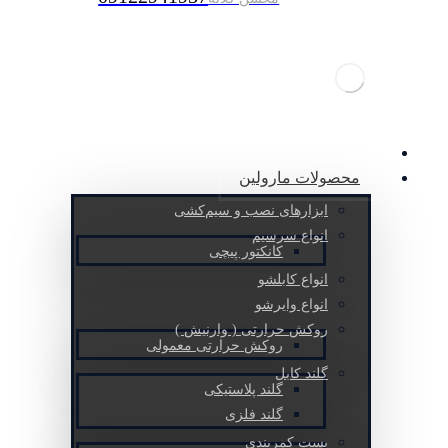
صفحه نخست
محصولات مارولین
ابزارهای نصب و سیم‌کشی
انواع سرسیم
کانکتور پیچی
انواع کابلشو
انواع وایرشو
روکش حرارتی ( وارنیش )
روکش حرارتی معمولی
گلند کابل
گلند پلاستیکی
گلند فلزی
بست کمربندی