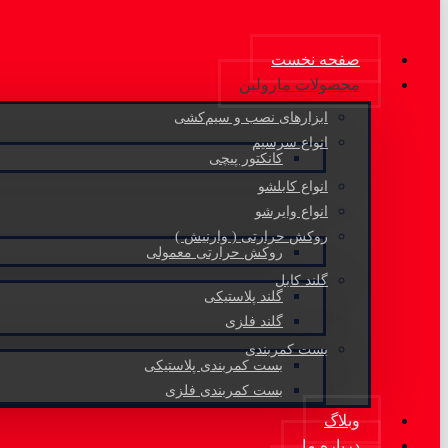
صفحه نخست
محصولات مارولین
ابزارهای نصب و سیم‌کشی
انواع سرسیم
کانکتور پیچی
انواع کابلشو
انواع وایرشو
روکش حرارتی ( وارنیش )
روکش حرارتی معمولی
گلند کابل
گلند پلاستیکی
گلند فلزی
بست کمربندی
بست کمربندی پلاستیکی
بست کمربندی فلزی
وبلاگ
درباره ما