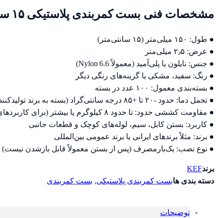
مشخصات فنی بست کمربندی پلاستیکی ۱۵ سانت عرض ۲٫۵ میلی‌متر
● طول: ۱۵۰ میلی‌متر (۱۵ سانتی‌متر)
● عرض: ۲٫۵ میلی‌متر
● جنس: نایلون یا پلی‌آمید (معمولاً Nylon 6.6)
● رنگ: سفید، مشکی یا گزینه‌های رنگی دیگر
● بسته‌بندی معمول: ۱۰۰ عدد در بسته
● تحمل دما: حدود ‑۲۰ تا +۸۵ درجه سانتی‌گراد (بسته به برند تولیدکننده)
● مقاومت کششی حدود: تا حدود ۸ کیلوگرم یا بیشتر (برای کاربردهای متوسط)
● کاربرد: بستن کابل، سیم، لوله‌های کوچک و قطعات جانبی
● برند: مثلاً برندهای ایرانی یا برند عمومی بین‌المللی
● نوع نصب: یک‌بارمصرف (پس از بستن معمولاً قابل بازشدن نیست)
برند
KEF
دسته بندی ها
بست کمربندی پلاستیکی
,
بست کمربندی
توضیحات