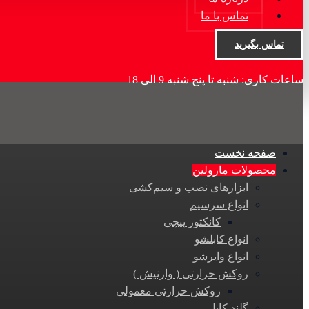
تماس با ما
تماس بگیرید
ساعات کاری: شنبه تا پنج شنبه 9 الی 18
صفحه نخست
محصولات مارولین
ابزارهای نصب و سیم‌کشی
انواع سرسیم
کانکتور پیچی
انواع کابلشو
انواع وایرشو
روکش حرارتی ( وارنیش )
روکش حرارتی معمولی
گلند کابل