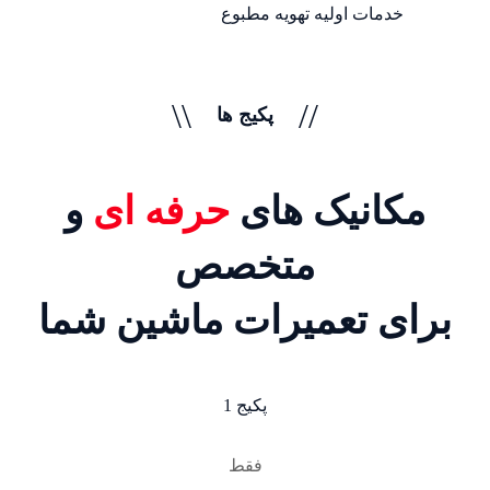
خدمات اولیه تهویه مطبوع
\\
//
پکیج ها
مکانیک های
حرفه ای
و
متخصص
برای تعمیرات ماشین شما
پکیج 1
فقط