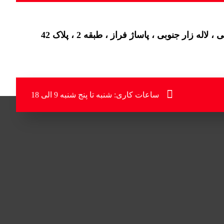
اله زار جنوبی ، پاساژ فراز ، طبقه 2 ، پلاک 42
ساعات کاری: شنبه تا پنج شنبه 9 الی 18