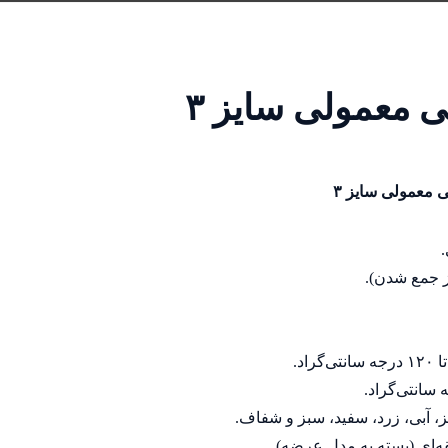
 معمولی سایز ۳
معمولی سایز ۳
 آبی، زرد، سفید، سبز و شفاف.
قه‌ای (بسته به مدل عرضه).