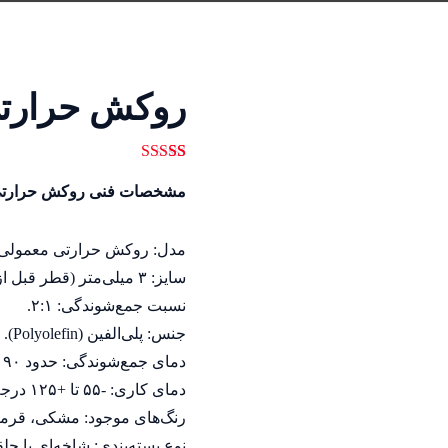
روکش حرارتی
15
امتیازدهی
5.00
از 5 در
مشخصات فنی روکش حرارتی 
امتیازدهی
مشتری
مدل: روکش حرارتی معمولی.
سایز: ۳ میلی‌متر (قطر قبل از جمع شدن).
نسبت جمع‌شوندگی: ۲:۱.
جنس: پلی‌الفین (Polyolefin).
دمای جمع‌شوندگی: حدود ۹۰ تا ۱۲۰ درجه سانتی‌گراد.
دمای کاری: -۵۵ تا +۱۲۵ درجه سانتی‌گراد.
رنگ‌های موجود: مشکی، قرمز،
نوع بسته‌بندی: شاخه‌ای یا حل