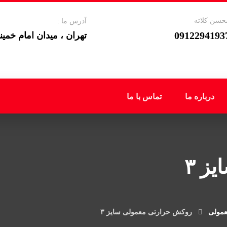
حسن کلاته
آدرس ما :
0912294193
تهران ، میدان امام خمینی ، ل
درباره ما
تماس با ما
ز ۳
مولی
روکش حرارتی معمولی سایز ۳