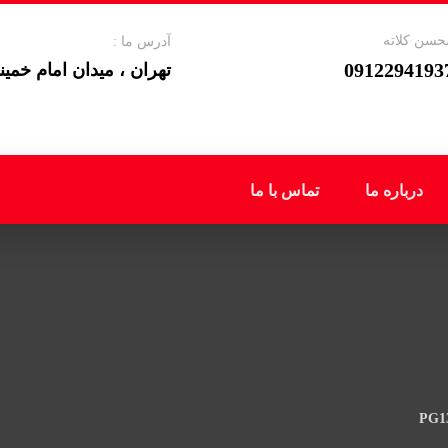
حسن کلاته
آدرس ما :
0912294193
تهران ، میدان امام خمینی ، ل
درباره ما
تماس با ما