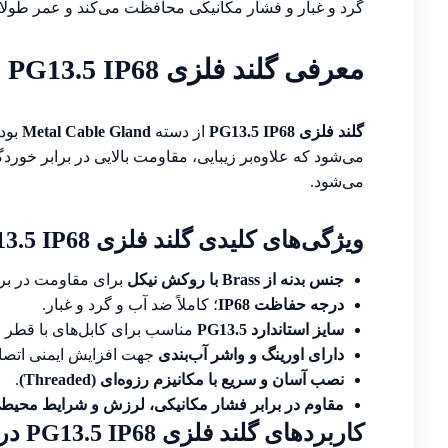
گرد و غبار و فشار مکانیکی محافظت می‌کند و عمر طولانی
معرفی گلند فلزی PG13.5 IP68
گلند فلزی PG13.5 IP68
از دسته
Metal Cable Gland
بوده
می‌شود.
ویژگی‌های کلیدی گلند فلزی PG13.5 IP68
جنس بدنه از Brass با روکش نیکل
برای مقاومت در برا
درجه حفاظت IP68
؛ کاملاً ضد آب و گرد و غبار.
سایز استاندارد PG13.5
مناسب برای کابل‌های با قطر ۶ تا ۱۲ میلی‌متر.
دارای اورینگ و واشر آب‌بندی
جهت افزایش ایمنی اتصا
نصب آسان و سریع با مکانیزم رزوه‌ای (Threaded)
.
مقاوم در برابر فشار مکانیکی، لرزش و شرایط محی
کاربردهای گلند فلزی PG13.5 IP68 در صنعت