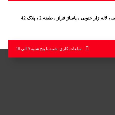
اله زار جنوبی ، پاساژ فراز ، طبقه 2 ، پلاک 42
ساعات کاری: شنبه تا پنج شنبه 9 الی 18