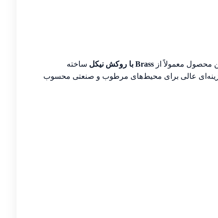
ن محصول معمولاً از
Brass با روکش نیکل
ساخته
ومت بالایی در برابر خوردگی و ضربه ایجاد می‌کند. با توجه به استاندارد حفاظتی IP68، این گلند گزینه‌ای عالی برای محیط‌های مرطوب و صنعتی محسوب