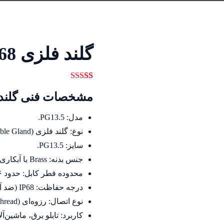
گلند فلزی PG13.5 IP68
39
امتیازدهی
مشخصات فنی گلند فلزی P68
5.00
از 5 در
امتیازدهی
مشتری
مدل: PG13.5.
نوع: گلند فلزی (Metal Cable Gland).
سایز: PG13.5.
جنس بدنه: Brass با آبکاری نیکل.
محدوده قطر کابل: حدود ۶ تا ۱۲ میلی‌متر.
درجه حفاظت: IP68 (ضد آب و مقاوم در برابر گرد و غبار).
نوع اتصال: رزوه‌ای (Thread).
کاربرد: تابلو برق، ماشین‌