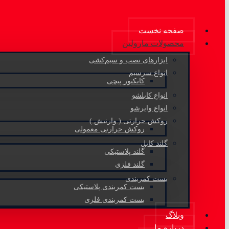
صفحه نخست
محصولات مارولین
ابزارهای نصب و سیم‌کشی
انواع سرسیم
کانکتور پیچی
انواع کابلشو
انواع وایرشو
روکش حرارتی ( وارنیش )
روکش حرارتی معمولی
گلند کابل
گلند پلاستیکی
گلند فلزی
بست کمربندی
بست کمربندی پلاستیکی
بست کمربندی فلزی
وبلاگ
درباره ما