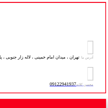
تهران ، میدان امام خمینی ، لاله زار جنوبی ، پاساژ فرا
آدرس ما :
09122941937
محسن کلاته