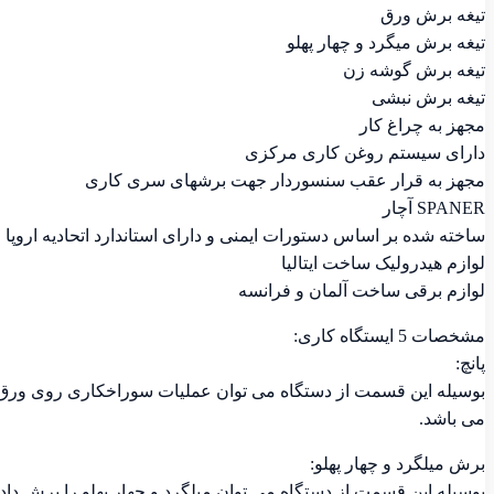
تیغه برش ورق
تیغه برش میگرد و چهار پهلو
تیغه برش گوشه زن
تیغه برش نبشی
مجهز به چراغ کار
دارای سیستم روغن کاری مرکزی
مجهز به قرار عقب سنسوردار جهت برشهای سری کاری
SPANER آچار
ساخته شده بر اساس دستورات ایمنی و دارای استاندارد اتحادیه اروپا
لوازم هیدرولیک ساخت ایتالیا
لوازم برقی ساخت آلمان و فرانسه
مشخصات 5 ایستگاه کاری:
پانچ:
بوسیله این قسمت از دستگاه می توان عملیات سوراخکاری روی ورق ان
می باشد.
برش میلگرد و چهار پهلو:
بوسیله این قسمت از دستگاه می توان میلگرد و چهار پهلو را برش داد.