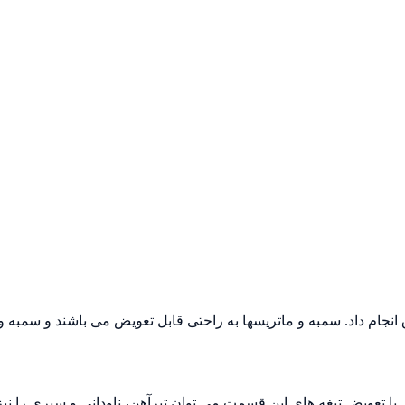
جام داد. سمبه و ماتریسها به راحتی قابل تعویض می باشند و سمبه و
 با تعویض تیغه های این قسمت می توان تیرآهن، ناودانی و سپری را نی