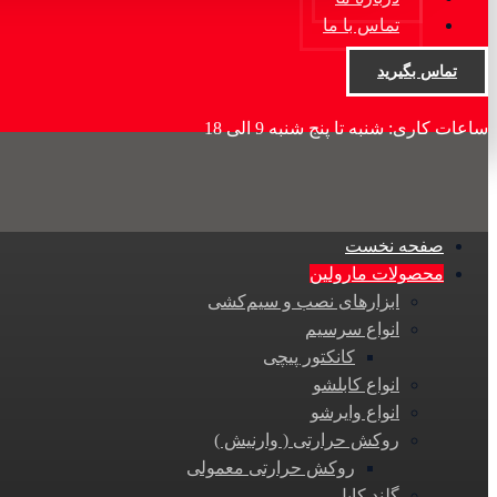
تماس با ما
تماس بگیرید
ساعات کاری: شنبه تا پنج شنبه 9 الی 18
صفحه نخست
محصولات مارولین
ابزارهای نصب و سیم‌کشی
انواع سرسیم
کانکتور پیچی
انواع کابلشو
انواع وایرشو
روکش حرارتی ( وارنیش )
روکش حرارتی معمولی
گلند کابل