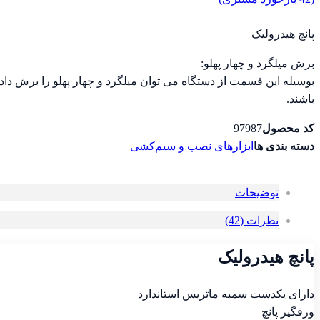
پانچ هیدرولیک
برش میلگرد و چهار پهلو:
بوسیله این قسمت از دستگاه می توان میلگرد و چهار پهلو را برش داد.
باشند.
کد محصول
97987
دسته بندی ها
ابزارهای نصب و سیم‌کشی
توضیحات
نظرات (42)
پانچ هیدرولیک
دارای یکدست سمبه ماتریس استاندارد
ورقگیر پانچ