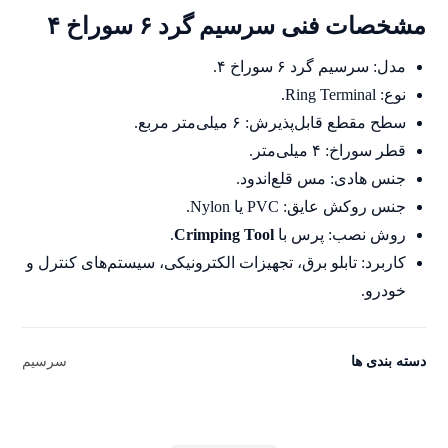
16
امتیازدهی
مشخصات فنی سرسیم گرد ۶ سوراخ ۴
5.00
از 5 در
امتیازدهی
مشتری
مدل: سرسیم گرد ۶ سوراخ ۴.
نوع: Ring Terminal.
سطح مقطع قابل‌پذیرش: ۶ میلی‌متر مربع.
قطر سوراخ: ۴ میلی‌متر.
جنس هادی: مس قلع‌اندود.
جنس روکش عایق: PVC یا Nylon.
روش نصب: پرس با
Crimping Tool
.
کاربرد: تابلو برق، تجهیزات الکترونیکی، سیستم‌های کنترل و
خودرو.
دسته بندی ها
سرسیم