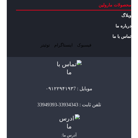
محصولات مارولین
وبلاگ
درباره ما
تماس با ما
فیسبوک
اینستاگرام
توئیتر
موبایل : ۰۹۱۲۲۹۴۱۹۳7
تلفن ثابت : 33934343-33949393
آدرس ما: