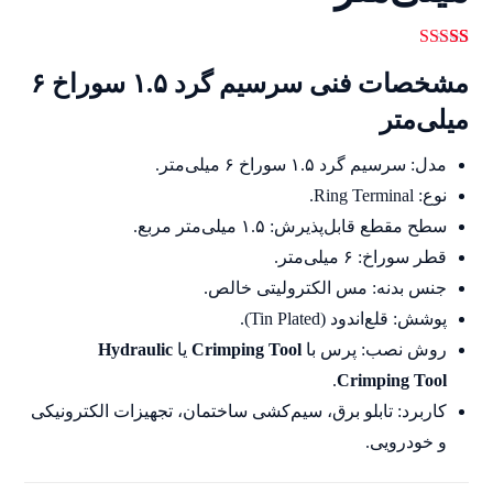
34
امتیازدهی
مشخصات فنی سرسیم گرد ۱.۵ سوراخ ۶
5.00
از 5 در
امتیازدهی
مشتری
میلی‌متر
مدل: سرسیم گرد ۱.۵ سوراخ ۶ میلی‌متر.
نوع: Ring Terminal.
سطح مقطع قابل‌پذیرش: ۱.۵ میلی‌متر مربع.
قطر سوراخ: ۶ میلی‌متر.
جنس بدنه: مس الکترولیتی خالص.
پوشش: قلع‌اندود (Tin Plated).
روش نصب: پرس با
Crimping Tool
یا
Hydraulic
.
Crimping Tool
کاربرد: تابلو برق، سیم‌کشی ساختمان، تجهیزات الکترونیکی
و خودرویی.