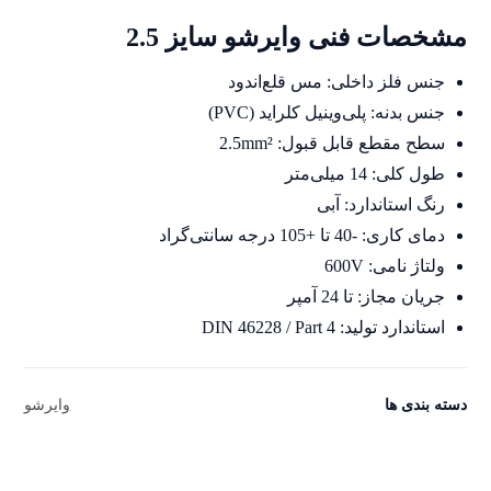
44
امتیازدهی
مشخصات فنی وایرشو سایز 2.5
5.00
از 5 در
امتیازدهی
مشتری
جنس فلز داخلی: مس قلع‌اندود
جنس بدنه: پلی‌وینیل کلراید (PVC)
سطح مقطع قابل قبول: 2.5mm²
طول کلی: 14 میلی‌متر
رنگ استاندارد: آبی
دمای کاری: -40 تا +105 درجه سانتی‌گراد
ولتاژ نامی: 600V
جریان مجاز: تا 24 آمپر
استاندارد تولید: DIN 46228 / Part 4
دسته بندی ها
وایرشو