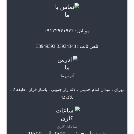
موبایل : ۰۹۱۲۲۹۴۱۹۳7
تلفن ثابت : 33934343-33949393
آدرس ما:
تهران ، میدان امام خمینی ، لاله زار جنوبی ، پاساژ فراز ، طبقه 2 ،
پلاک 42
ساعات کاری
شنبه تا پنج شنبه 9:00 الی 18:00