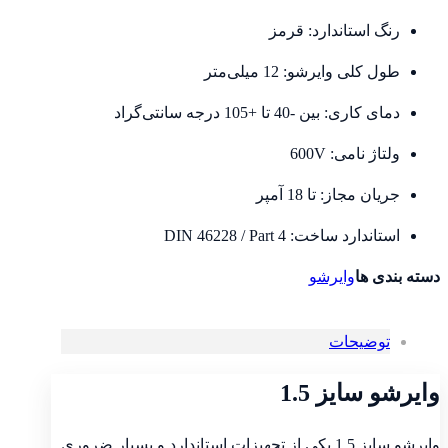
رنگ استاندارد: قرمز
طول کلی وایرشو: 12 میلی‌متر
دمای کاری: بین -40 تا +105 درجه سانتی‌گراد
ولتاژ نامی: 600V
جریان مجاز: تا 18 آمپر
استاندارد ساخت: DIN 46228 / Part 4
دسته بندی ها
وایرشو
توضیحات
وایرشو سایز 1.5
وایرشو سایز 1.5 یکی از تجهیزات استاندارد و بسیار ضروری